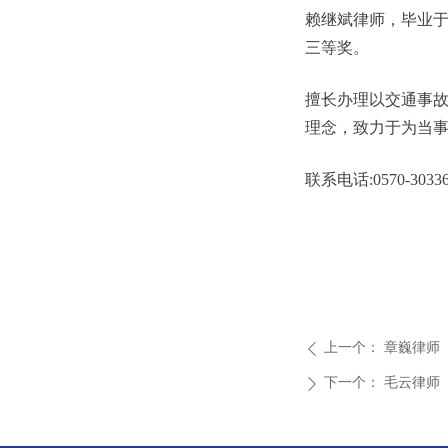
赖继斌律师，毕业
三等奖。
擅长办理以交通事故
理念，致力于为当
联系电话:0570-30336
上一个：
章巍律师
ꄴ
下一个：
毛云律师
ꄲ