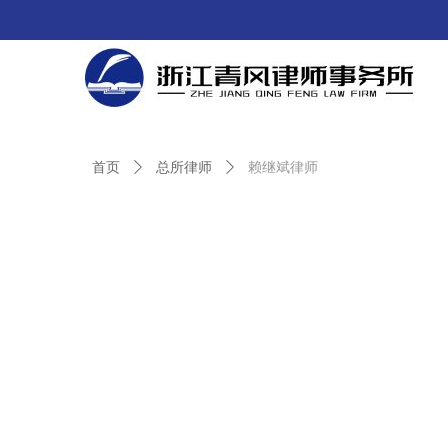
首页
ꄲ
总所律师
ꄲ
赖继斌律师