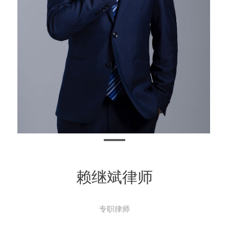
赖继斌律师
专职律师