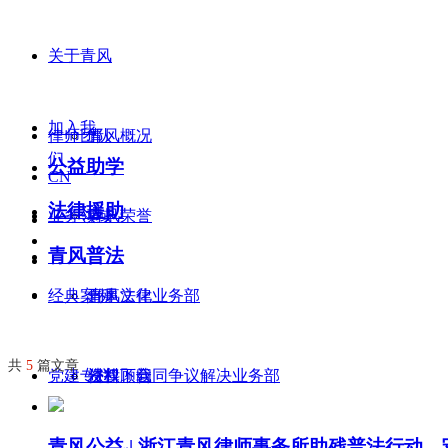
关于青风
加入我
律师团队
青风概况
们
公益助学
CN
法律援助
业务领域
青风荣誉
青风普法
经典案例
青风文化
刑事法律业务部
共
5
篇文章
党建专栏
资料下载
侵权、合同争议解决业务部
法律顾问
青风公益 | 浙江青风律师事务所助残普法行动