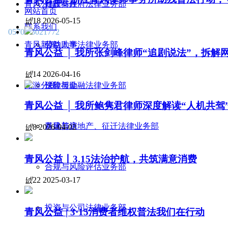
青风公益
行政与政府法律业务部
疑难案件
网站首页
넶
18
2026-05-15
联系我们
0570 - 3021772
青风新闻
劳动人事法律业务部
公益助学
青风公益 │ 我所张剑峰律师“追剧说法”，拆
넶
14
2026-04-16
龙游分所
保险与金融法律业务部
法律援助
青风公益 │ 我所鲍隽君律师深度解读“人机共
基建与房地产、征迁法律业务部
青风普法
넶
8
2026-04-02
青风公益丨3.15法治护航，共筑满意消费
合规与风险评估业务部
넶
22
2025-03-17
投资与公司法律业务部
青风公益 | 3·15消费者维权普法我们在行动